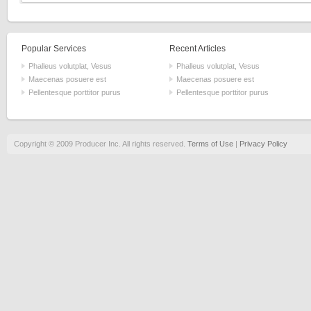
Popular Services
Recent Articles
Phalleus volutplat, Vesus
Phalleus volutplat, Vesus
Maecenas posuere est
Maecenas posuere est
Pellentesque porttitor purus
Pellentesque porttitor purus
Copyright © 2009 Producer Inc. All rights reserved.
Terms of Use
|
Privacy Policy