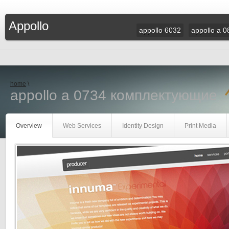
Appollo
appollo 6032
appollo a 0
home
\
appollo a 0734 комплектующие
Overview
Web Services
Identity Design
Print Media