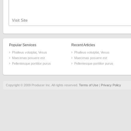
Visit Site
Popular Services
Recent Articles
Phalleus volutplat, Vesus
Phalleus volutplat, Vesus
Maecenas posuere est
Maecenas posuere est
Pellentesque porttitor purus
Pellentesque porttitor purus
Copyright © 2009 Producer Inc. All rights reserved.
Terms of Use
|
Privacy Policy