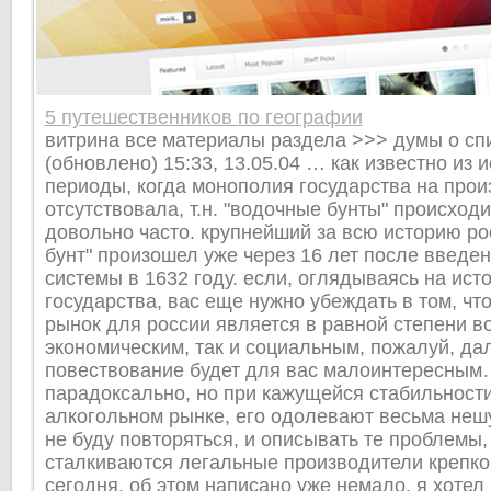
5 путешественников по географии
витрина все материалы раздела >>> думы о сп
(обновлено) 15:33, 13.05.04 … как известно из и
периоды, когда монополия государства на прои
отсутствовала, т.н. "водочные бунты" происход
довольно часто. крупнейший за всю историю ро
бунт" произошел уже через 16 лет после введени
системы в 1632 году. если, оглядываясь на ис
государства, вас еще нужно убеждать в том, чт
рынок для россии является в равной степени в
экономическим, так и социальным, пожалуй, д
повествование будет для вас малоинтересным…
парадоксально, но при кажущейся стабильност
алкогольном рынке, его одолевают весьма неш
не буду повторяться, и описывать те проблемы,
сталкиваются легальные производители крепко
сегодня. об этом написано уже немало. я хотел