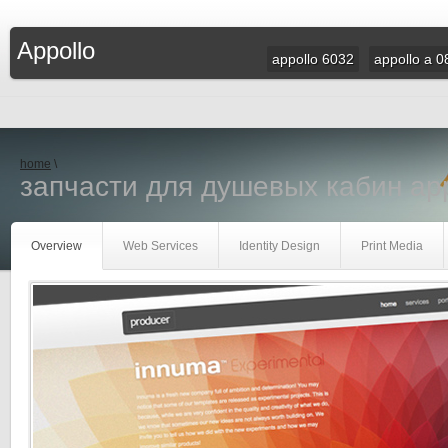
Appollo
appollo 6032
appollo a 0
home
\
запчасти для душевых кабин app
Overview
Web Services
Identity Design
Print Media