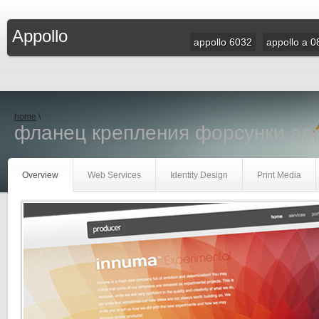
Appollo
appollo 6032
appollo a 0
home
\
фланец крепления форсунки app
Overview
Web Services
Identity Design
Print Media