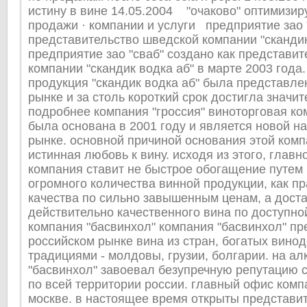
истину в вине 14.05.2004 "очаково" оптимизир
продажи · компании и услуги предприятие зао 
представительство шведской компании "скандик
предприятие зао "сваб" создано как представи
компании "скандик водка аб" в марте 2003 года.
продукция "скандик водка аб" была представле
рынке и за столь короткий срок достигла значи
подробнее компания "гроссия" виноторговая ко
была основана в 2001 году и является новой н
рынке. основной причиной основания этой ком
истинная любовь к вину. исходя из этого, глав
компания ставит не быстрое обогащение путем
огромного количества винной продукции, как пр
качества по сильно завышенным ценам, а доста
действительно качественного вина по доступно
компания "басвинхол" компания "басвинхол" пр
российском рынке вина из стран, богатых вино
традициями - молдовы, грузии, болгарии. на а
"басвинхол" завоевал безупречную репутацию 
по всей территории россии. главный офис комп
москве. в настоящее время открыты представит