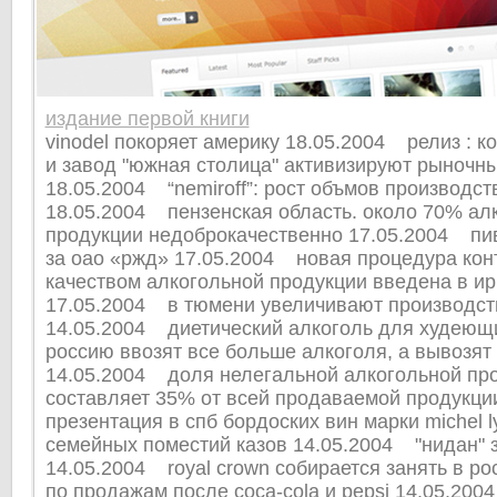
издание первой книги
vinodel покоряет америку 18.05.2004 релиз : к
и завод "южная столица" активизируют рыночн
18.05.2004 “nemiroff”: рост объмов производст
18.05.2004 пензенская область. около 70% ал
продукции недоброкачественно 17.05.2004 пив
за оао «ржд» 17.05.2004 новая процедура кон
качеством алкогольной продукции введена в ир
17.05.2004 в тюмени увеличивают производст
14.05.2004 диетический алкоголь для худеющ
россию ввозят все больше алкоголя, а вывозят
14.05.2004 доля нелегальной алкогольной про
составляет 35% от всей продаваемой продукц
презентация в спб бордоских вин марки michel l
семейных поместий казов 14.05.2004 "нидан" з
14.05.2004 royal crown собирается занять в ро
по продажам после coca-cola и pepsi 14.05.20