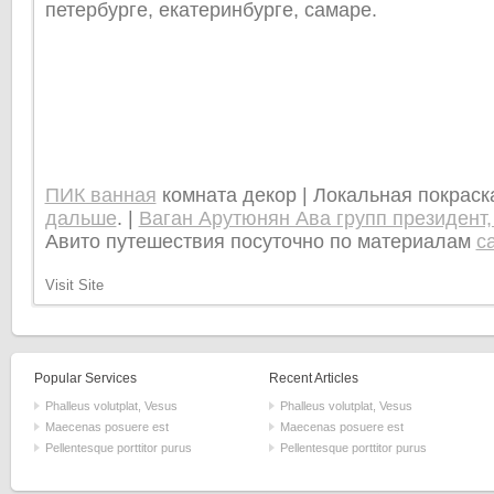
петербурге, екатеринбурге, самаре.
ПИК ванная
комната декор | Локальная покрас
дальше
. |
Ваган Арутюнян Ава групп президент,
Авито путешествия посуточно по материалам
с
Visit Site
Popular Services
Recent Articles
Phalleus volutplat, Vesus
Phalleus volutplat, Vesus
Maecenas posuere est
Maecenas posuere est
Pellentesque porttitor purus
Pellentesque porttitor purus