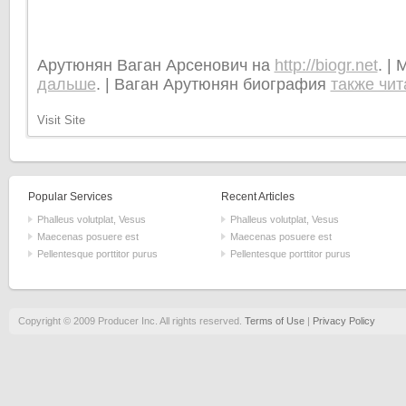
Арутюнян Ваган Арсенович на
http://biogr.net
. |
дальше
. | Ваган Арутюнян биография
также чит
Visit Site
Popular Services
Recent Articles
Phalleus volutplat, Vesus
Phalleus volutplat, Vesus
Maecenas posuere est
Maecenas posuere est
Pellentesque porttitor purus
Pellentesque porttitor purus
Copyright © 2009 Producer Inc. All rights reserved.
Terms of Use
|
Privacy Policy