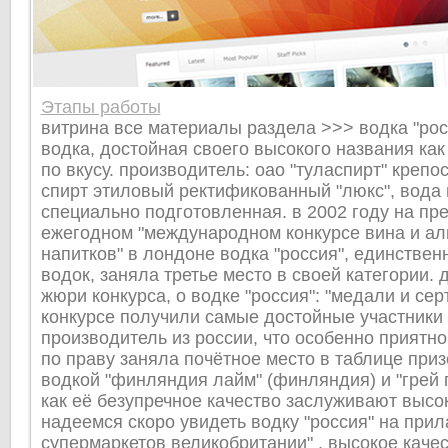
Этапы работы
витрина все материалы раздела >>> водка "рос
водка, достойная своего высокого названия как 
по вкусу. производитель: оао "туласпирт" крепос
спирт этиловый ректификованный "люкс", вода
специально подготовленная. в 2002 году на пр
ежегодном "международном конкурсе вина и ал
напитков" в лондоне водка "россия", единствен
водок, заняла третье место в своей категории. 
жюри конкурса, о водке "россия": "медали и се
конкурсе получили самые достойные участники 
производитель из россии, что особенно приятно.
по праву заняла почётное место в таблице приз
водкой "финляндия лайм" (финляндия) и "грей г
как её безупречное качество заслуживают высо
надеемся скоро увидеть водку "россия" на при
супермаркетов великобритании" . высокое каче