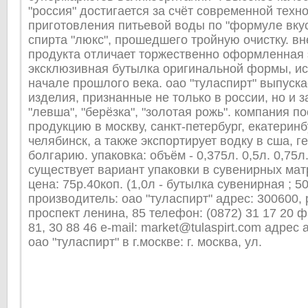
"россия" достигается за счёт современной техн
приготовления питьевой воды по "формуле вку
спирта "люкс", прошедшего тройную очистку. в
продукта отличает торжественно оформленная 
эксклюзивная бутылка оригинальной формы, и
начале прошлого века. оао "туласпирт" выпуска
изделия, признанные не только в россии, но и з
"левша", "берёзка", "золотая рожь". компания п
продукцию в москву, санкт-петербург, екатеринб
челябинск, а также экспортирует водку в сша, г
болгарию. упаковка: объём - 0,375л. 0,5л. 0,75л.,
существует вариант упаковки в сувенирных мат
цена: 75р.40коп. (1,0л - бутылка сувенирная ; 5
производитель: оао "туласпирт" адрес: 300600, р
проспект ленина, 85 телефон: (0872) 31 17 20 фа
81, 30 88 46 e-mail: market@tulaspirt.com адрес
оао "туласпирт" в г.москве: г. москва, ул.