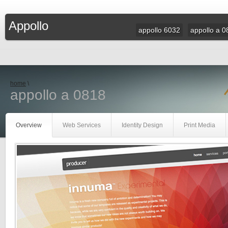
Appollo
appollo 6032
appollo a 0
home
\
appollo a 0818
Overview
Web Services
Identity Design
Print Media