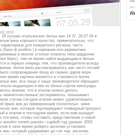
imp
Ben
R
ые окна
18 лучших итальянских белых вин 14:37, 26.07.04 в
елые вина хорошего качество. примечательно, что
 характерные для конкретного региона, часто
(fiano di avellino ) в кампании или верментино
ащиваемые в многих уголках планеты типа шардонне
ignon blanc). тем не менее найти выдающиеся белые
тся в первую очередь тем, что производители всегда
инам. белое вино рассматривалось как чисто летний
 было сопровождение блюд из свежих даров моря.
днее время картина меняется и становится более
белых вин. все чаще и чаще производители обращают
тельно выдающихся вин из белых сортов винограда.
лось мнение, что в италии можно делать
ть немногочисленные эксперименты, показывают
ком случае сегодня италия может удовлетворить
ей ярких вин до приверженцев полнотелых. ниже
янских вин, которые подтверждают очевидный прогресс
тый в италии в последнее время. если вам выпадет
 эти вина, чтобы составить представление о новой
anselmi veneto passito i capitelli год урожая: 2002
баллов в свое время роберто анселми установил
х вин, который удерживает до сих пор. анселми