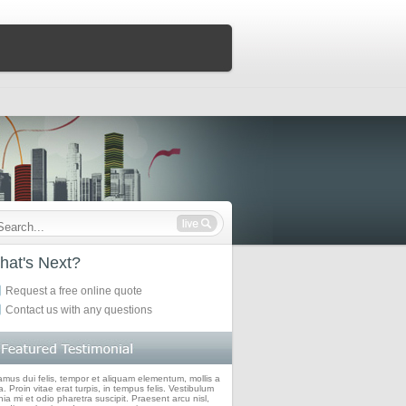
hat's Next?
Request a free online quote
Contact us with any questions
amus dui felis, tempor et aliquam elementum, mollis a
. Proin vitae erat turpis, in tempus felis. Vestibulum
nia mi et odio pharetra suscipit. Praesent arcu nisl,