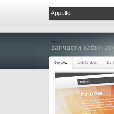
Appollo
home
\
запчасти кабин а
Overview
Web Services
Ident