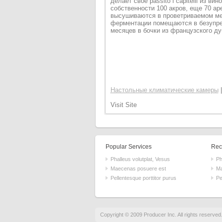
делает свое passito i capitelli из ви
собственности 100 акров, еще 70 ар
высушиваются в проветриваемом мес
ферментации помещаются в безупре
месяцев в бочки из французского ду
Настольные климатические камеры
Visit Site
Popular Services
Rece
Phalleus volutplat, Vesus
Ph
Maecenas posuere est
Ma
Pellentesque porttitor purus
Pe
Copyright © 2009 Producer Inc. All rights reserved