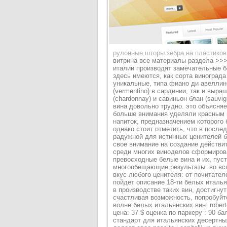
рулонные шторы зебра на пластиков
витрина все материалы раздела >>> 
италии производят замечательные б
здесь имеются, как сорта винограда
уникальные, типа фиано ди авеллино 
(vermentino) в сардинии, так и выр
(chardonnay) и савиньон блан (sauv
вина довольно трудно. это объясняе
больше внимания уделяли красным в
напиток, предназначением которого
однако стоит отметить, что в после
радужной для истинных ценителей 
свое внимание на создание действи
среди многих виноделов сформирова
превосходные белые вина и их, пус
многообещающие результаты. во вся
вкус любого ценителя: от почитател
пойдет описание 18-ти белых италь
в производстве таких вин, достигну
счастливая возможность, попробуйте
волне белых итальянских вин. roberto 
цена: 37 $ оценка по паркеру : 90 
стандарт для итальянских десертны