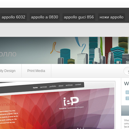
appollo 6032
appollo a 0830
appollo guci 856
ножи appollo
полло
ity Design
Print Media
W
Viv
urna
laci