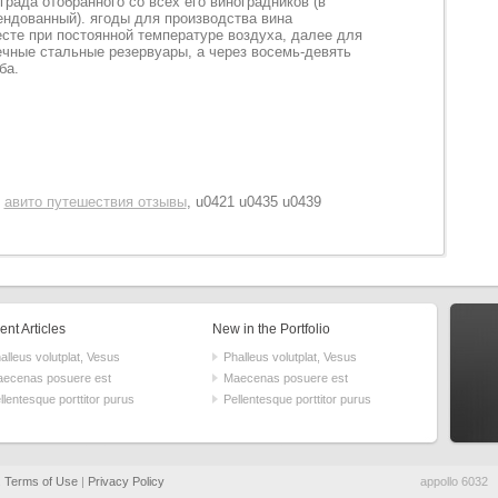
нограда отобранного со всех его виноградников (в
ендованный). ягоды для производства вина
те при постоянной температуре воздуха, далее для
чные стальные резервуары, а через восемь-девять
ба.
|
авито путешествия отзывы
, u0421 u0435 u0439
nt Articles
New in the Portfolio
alleus volutplat, Vesus
Phalleus volutplat, Vesus
ecenas posuere est
Maecenas posuere est
llentesque porttitor purus
Pellentesque porttitor purus
.
Terms of Use
|
Privacy Policy
appollo 6032