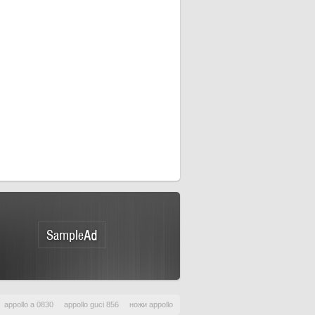
appollo a 0830
appollo guci 856
ножи appollo