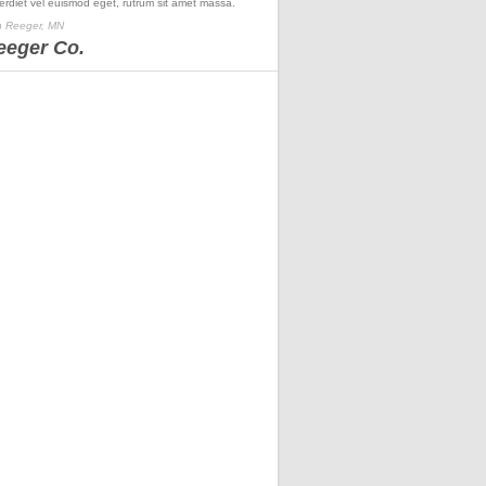
erdiet vel euismod eget, rutrum sit amet massa.
 Reeger, MN
eeger Co.